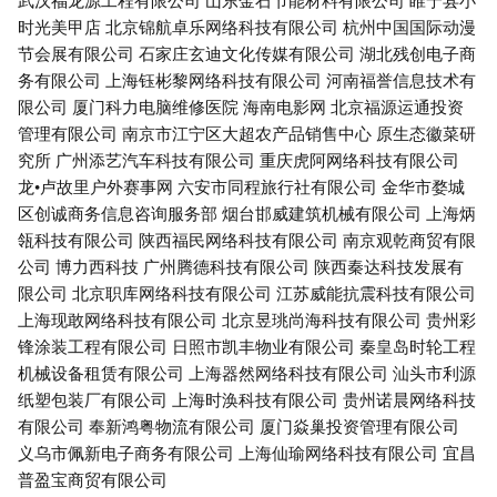
时光美甲店
北京锦航卓乐网络科技有限公司
杭州中国国际动漫
节会展有限公司
石家庄玄迪文化传媒有限公司
湖北残创电子商
务有限公司
上海钰彬黎网络科技有限公司
河南福誉信息技术有
限公司
厦门科力电脑维修医院
海南电影网
北京福源运通投资
管理有限公司
南京市江宁区大超农产品销售中心
原生态徽菜研
究所
广州添艺汽车科技有限公司
重庆虎阿网络科技有限公司
龙•卢故里户外赛事网
六安市同程旅行社有限公司
金华市婺城
区创诚商务信息咨询服务部
烟台邯威建筑机械有限公司
上海炳
瓴科技有限公司
陕西福民网络科技有限公司
南京观乾商贸有限
公司
博力西科技
广州腾德科技有限公司
陕西秦达科技发展有
限公司
北京职库网络科技有限公司
江苏威能抗震科技有限公司
上海现敢网络科技有限公司
北京昱珧尚海科技有限公司
贵州彩
锋涂装工程有限公司
日照市凯丰物业有限公司
秦皇岛时轮工程
机械设备租赁有限公司
上海器然网络科技有限公司
汕头市利源
纸塑包装厂有限公司
上海时涣科技有限公司
贵州诺晨网络科技
有限公司
奉新鸿粤物流有限公司
厦门焱巢投资管理有限公司
义乌市佩新电子商务有限公司
上海仙瑜网络科技有限公司
宜昌
普盈宝商贸有限公司