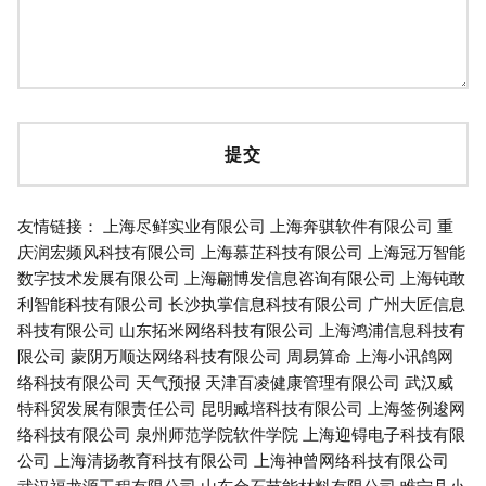
友情链接：
上海尽鲜实业有限公司
上海奔骐软件有限公司
重
庆润宏频风科技有限公司
上海慕芷科技有限公司
上海冠万智能
数字技术发展有限公司
上海翩博发信息咨询有限公司
上海钝敢
利智能科技有限公司
长沙执掌信息科技有限公司
广州大匠信息
科技有限公司
山东拓米网络科技有限公司
上海鸿浦信息科技有
限公司
蒙阴万顺达网络科技有限公司
周易算命
上海小讯鸽网
络科技有限公司
天气预报
天津百凌健康管理有限公司
武汉威
特科贸发展有限责任公司
昆明臧培科技有限公司
上海签例逡网
络科技有限公司
泉州师范学院软件学院
上海迎锝电子科技有限
公司
上海清扬教育科技有限公司
上海神曾网络科技有限公司
武汉福龙源工程有限公司
山东金石节能材料有限公司
睢宁县小